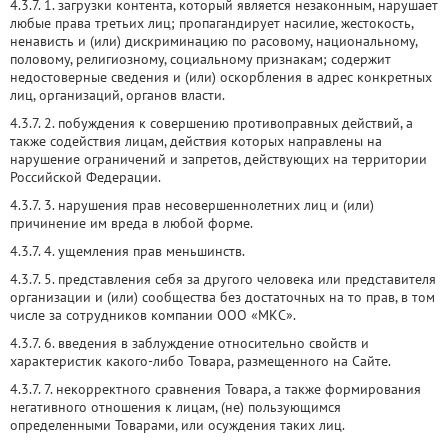
4.3.7. 1. загрузки контента, который является незаконным, нарушает
любые права третьих лиц; пропагандирует насилие, жестокость,
ненависть и (или) дискриминацию по расовому, национальному,
половому, религиозному, социальному признакам; содержит
недостоверные сведения и (или) оскорбления в адрес конкретных
лиц, организаций, органов власти.
4.3.7. 2. побуждения к совершению противоправных действий, а
также содействия лицам, действия которых направлены на
нарушение ограничений и запретов, действующих на территории
Российской Федерации.
4.3.7. 3. нарушения прав несовершеннолетних лиц и (или)
причинение им вреда в любой форме.
4.3.7. 4. ущемления прав меньшинств.
4.3.7. 5. представления себя за другого человека или представителя
организации и (или) сообщества без достаточных на то прав, в том
числе за сотрудников компании ООО «МКС».
4.3.7. 6. введения в заблуждение относительно свойств и
характеристик какого-либо Товара, размещенного на Сайте.
4.3.7. 7. некорректного сравнения Товара, а также формирования
негативного отношения к лицам, (не) пользующимся
определенными Товарами, или осуждения таких лиц.