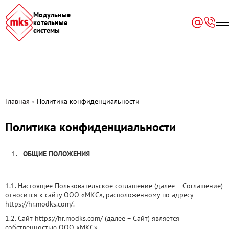
(function(w,d,u){ var s=d.createElement('script');s.async=true;s.src=u+'?'+
Модульные
(Date.now()/60000|0); var h=d.getElementsByTagName('script')
котельные
[0];h.parentNode.insertBefore(s,h); })
системы
(window,document,'https://portal.modks.com/upload/crm/tag/call.tracker.j
Главная
Политика конфиденциальности
Политика конфиденциальности
ОБЩИЕ ПОЛОЖЕНИЯ
1.1. Настоящее Пользовательское соглашение (далее – Соглашение)
относится к сайту ООО «МКС», расположенному по адресу
https://hr.modks.com/.
1.2. Сайт https://hr.modks.com/ (далее – Сайт) является
собственностью ООО «МКС».