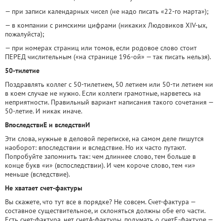
— при записи календарных чисел (не надо писать «22-го марта»);
— в компании с римскими цифрами (никаких Людовиков XIV-ых,
пожалуйста);
— при номерах страниц или томов, если родовое слово стоит
ПЕРЕД числительным («на странице 196-ой» — так писать нельзя).
50-тилетие
Поздравлять коллег с 50-тилетием, 50 летием или 50-ти летием ни
в коем случае не нужно. Если коллеги грамотные, нарветесь на
неприятности. Правильный вариант написания такого сочетания —
50-летие. И никак иначе.
ВпоследствиЕ и вследствиИ
Эти слова, нужные в деловой переписке, на самом деле пишутся
наоборот: впоследствии и вследствие. Но их часто путают.
Попробуйте запомнить так: чем длиннее слово, тем больше в
конце букв «и» (вспоследствии). И чем короче слово, тем «и»
меньше (вследствие).
Не хватает счет-фактуры
Вы скажете, что тут все в порядке? Не совсем. Счет-фактура —
составное существительное, и склоняться должны обе его части.
Есть счет-фактура, нет счетА-фактуры, подумать о счетЕ-фактуре —