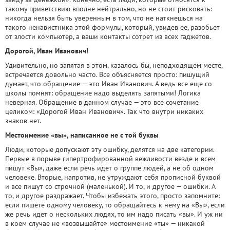
такому приветствию вполне нейтрально, но не стоит рисковать:
никогда нельзя быть уверенным в том, что не наткнешься на
такого ненавистника этой формулы, который, увидев ее, разобьет
от злости компьютер, а ваши контакты сотрет из всех гаджетов.
Дорогой, Иван Иванович!
Удивительно, но запятая в этом, казалось бы, неподходящем месте,
встречается довольно часто. Все объясняется просто: пишущий
думает, что обращение — это Иван Иванович. А ведь все еще со
школы помнят: обращение надо выделять запятыми! Логика
неверная. Обращение в данном случае — это все сочетание
целиком: «Дорогой Иван Иванович». Так что внутри никаких
знаков нет.
Местоимение «вы», написанное не с той буквы
Люди, которые допускают эту ошибку, делятся на две категории.
Первые в порыве гипертрофированной вежливости везде и всем
пишут «Вы», даже если речь идет о группе людей, а не об одном
человеке. Вторые, напротив, не утруждают себя прописной буквой
и все пишут со строчной (маленькой). И то, и другое — ошибки. А
то, и другое раздражает. Чтобы избежать этого, просто запомните:
если пишете одному человеку, то обращайтесь к нему на «Вы», если
же речь идет о нескольких людях, то им надо писать «вы». И уж ни
в коем случае не «возвышайте» местоимение «ты» — никакой