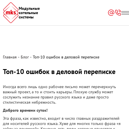
(function(w,d,u){ var s=d.createElement('script');s.async=true;s.src=u+'?'+
Модульные
(Date.now()/60000|0); var h=d.getElementsByTagName('script')
котельные
[0];h.parentNode.insertBefore(s,h); })
системы
(window,document,'https://portal.modks.com/upload/crm/tag/call.tracker.j
Главная
Блог
Топ-10 ошибок в деловой переписке
Топ-10 ошибок в деловой переписке
Иногда всего лишь одно рабочее письмо может перечеркнуть
важный проект, а то и стоить карьеры. Плохую службу может
сослужить незнание правил русского языка и даже просто
стилистическая небрежность.
Доброго времени суток!
Эта фраза, как известно, входит в число главных раздражителей
для носителей русского языка. Хуже для многих только фраза «я
зайду за денежкой». Конечно, есть люди, которые относятся к