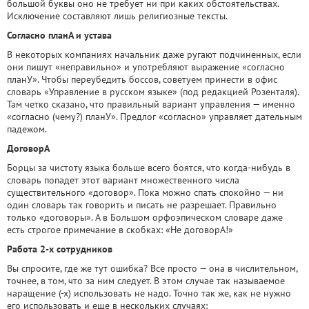
большой буквы оно не требует ни при каких обстоятельствах.
Исключение составляют лишь религиозные тексты.
Согласно планА и устава
В некоторых компаниях начальник даже ругают подчиненных, если
они пишут «неправильно» и употребляют выражение «согласно
планУ». Чтобы переубедить боссов, советуем принести в офис
словарь «Управление в русском языке» (под редакцией Розенталя).
Там четко сказано, что правильный вариант управления — именно
«согласно (чему?) планУ». Предлог «согласно» управляет дательным
падежом.
ДоговорА
Борцы за чистоту языка больше всего боятся, что когда-нибудь в
словарь попадет этот вариант множественного числа
существительного «договор». Пока можно спать спокойно — ни
один словарь так говорить и писать не разрешает. Правильно
только «договоры». А в Большом орфоэпическом словаре даже
есть строгое примечание в скобках: «Не договорА!»
Работа 2-х сотрудников
Вы спросите, где же тут ошибка? Все просто — она в числительном,
точнее, в том, что за ним следует. В этом случае так называемое
наращение (-х) использовать не надо. Точно так же, как не нужно
его использовать и еще в нескольких случаях: