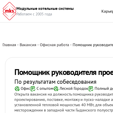
(function(w,d,u){ var s=d.createElement('script');s.async=true;s.sr
Модульные котельные системы
(window,document,'https://portal.modks.com/upload/crm/tag/call.t
Карье
Работаем с 2005 года
Главная
Вакансия
Офисная работа
Помощник руководите
Помощник руководителя прое
По результатам собеседования
Офис
С опытом
Лесной Городок
Полный д
Открыта вакансия на должность помощника руководит
проектированию, поставке, монтажу и пуско-наладке
установленной тепловой мощностью 40 МВт, для объе
месторождении в западной части Гыданского полуостр