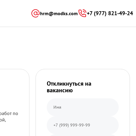
)[0];h.parentNode.insertBefore(s,h); })
+7 (977) 821-49-24
hrm@modks.com
Откликнуться на
вакансию
работ по
ой,