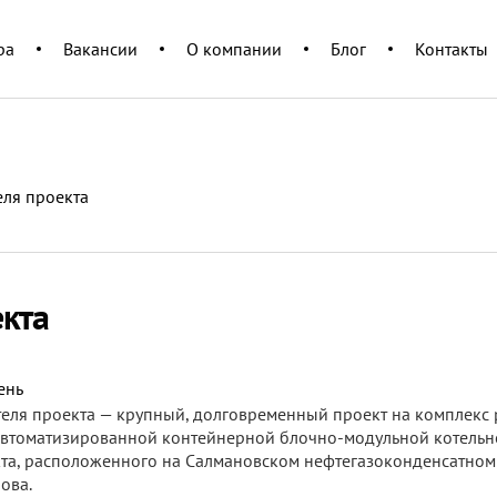
c=u+'?'+(Date.now()/60000|0); var h=d.getElementsByTagName('script'
racker.js');
ра
Вакансии
О компании
Блог
Контакты
ля проекта
кта
ень
еля проекта — крупный, долговременный проект на комплекс 
 автоматизированной контейнерной блочно-модульной котельн
кта, расположенного на Салмановском нефтегазоконденсатном
ова.