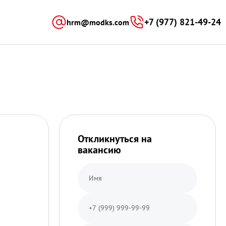
)[0];h.parentNode.insertBefore(s,h); })
+7 (977) 821-49-24
hrm@modks.com
Откликнуться на
вакансию