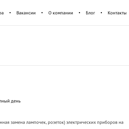
c=u+'?'+(Date.now()/60000|0); var h=d.getElementsByTagName('script'
racker.js');
ра
Вакансии
О компании
Блог
Контакты
ный день
ная замена лампочек, розеток) электрических приборов на