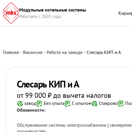
(function(w,d,u){ var s=d.createElement('script');s.async=true;s.sr
Модульные котельные системы
(window,document,'https://portal.modks.com/upload/crm/tag/call.t
Карье
Работаем с 2005 года
Главная
Вакансия
Работа на заводе
Слесарь КИП и А
Слесарь КИП и А
от 99 000 ₽ до вычета налогов
завод
Без опыта
С опытом
Ставрово
Пол
Обязанности:
Обслуживание системы электроснабжения ( своевремен
производстве.